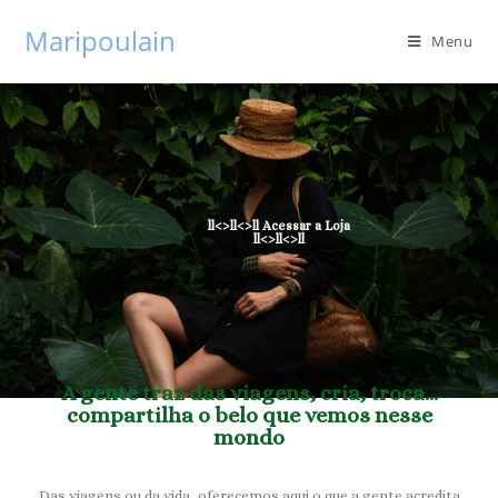
Maripoulain
Menu
ll<>ll<>ll Acessar a Loja
ll<>ll<>ll
A gente traz das viagens, cria, troca...
compartilha o belo que vemos nesse
mondo
Das viagens ou da vida, oferecemos aqui o que a gente acredita