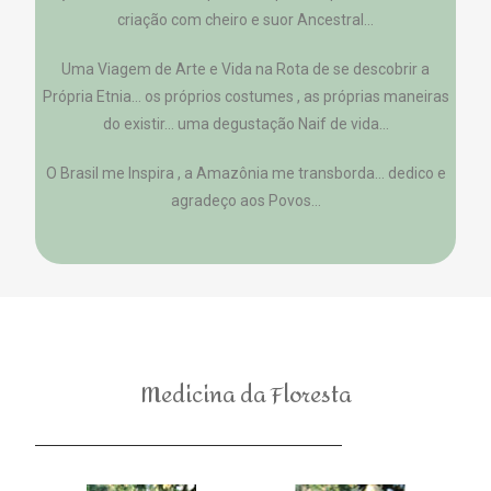
criação com cheiro e suor Ancestral…
Uma Viagem de Arte e Vida na Rota de se descobrir a
Própria Etnia… os próprios costumes , as próprias maneiras
do existir… uma degustação Naif de vida…
O Brasil me Inspira , a Amazônia me transborda… dedico e
agradeço aos Povos…
Medicina da Floresta