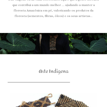
que contribui a um mundo melhor …. ajudando a manter a
floresta Amazônica em pé, valorizando os produtos da
floresta (sementes, fibras, óleos) e os seus artistas…
Arte Indigena