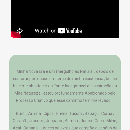
Minha Nova Era é um mergulho ao Natural , depois de
costurar por quase um terço de minha existência , busco
hoje me abastecer da Fonte Inesgotável de inspiração da
Mãe Natureza , estou profundamente Apaixonado pelo
Processo Criativo que esse caminho tem me levado…
Buriti , Arumã , Cipós , Envira, Tucum , Babaçu , Curuá ,
Caranã , Urucum , Jenpapo , Bambu , Junco , Coco , Milho,
Açai , Banana …. doces palavras que compõe o cenário de